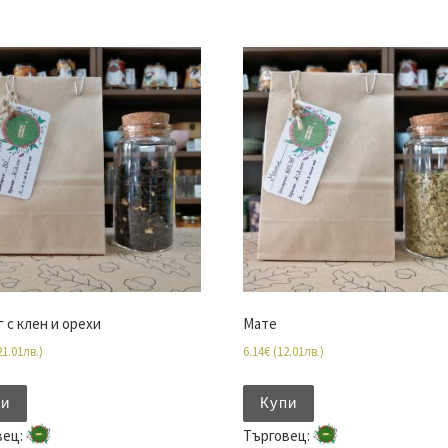
 с клен и орехи
Мате
21.01
лв.
)
6.14
€
(
12.01
лв.
)
пи
Купи
вец:
Търговец: