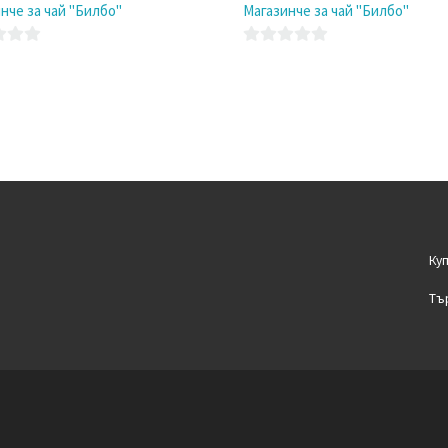
нче за чай "Билбо"
Магазинче за чай "Билбо"
0
o
u
t
o
f
5
Ку
Тъ