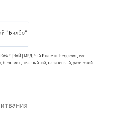
ай "Билбо"
,
КАФЕ | ЧАЙ | МЕД
,
Чай
Етикети:
bergamot
,
earl
a
,
бергамот
,
зелёный чай
,
насипен чай
,
развесной
питвания