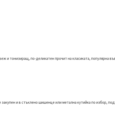
 Свеж и тонизиращ, по-деликатен прочит на класиката, популярна в
е закупен и в стъклено шишенце или метална кутийка по избор, под