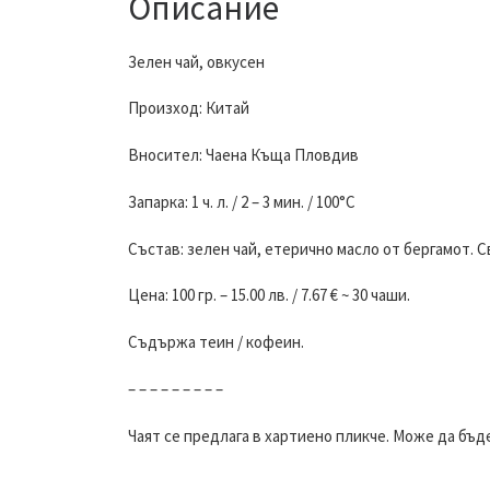
Описание
Зелен чай, овкусен
Произход: Китай
Вносител: Чаена Къща Пловдив
Запарка: 1 ч. л. / 2 – 3 мин. / 100°С
Състав: зелен чай, етерично масло от бергамот.
Цена: 100 гр. – 15.00 лв. / 7.67 € ~ 30 чаши.
Съдържа теин / кофеин.
– – – – – – – – –
Чаят се предлага в хартиено пликче. Може да бъд