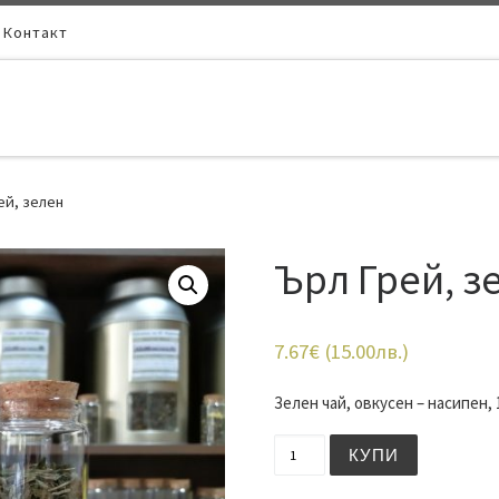
Контакт
ей, зелен
Ърл Грей, з
7.67
€
(
15.00
лв.
)
Зелен чай, овкусен – насипен, 
количество за Ърл Грей, 
КУПИ