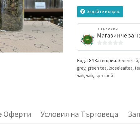
Задайте въпрос
търговец
Магазинче за ч
0
o
Код:
184
Категории:
Зелен чай
u
grey
,
green tea
,
looseleaftea
,
te
t
чай
,
чай
,
ърл грей
o
f
5
 Оферти
Условия на Търговеца
За