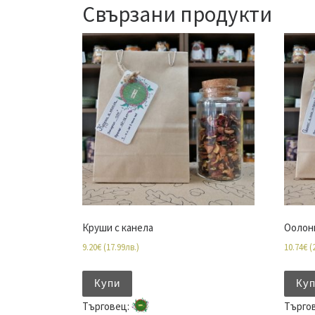
Свързани продукти
Круши с канела
Оолонг
9.20
€
(
17.99
лв.
)
10.74
€
(
Купи
Ку
Търговец:
Търго