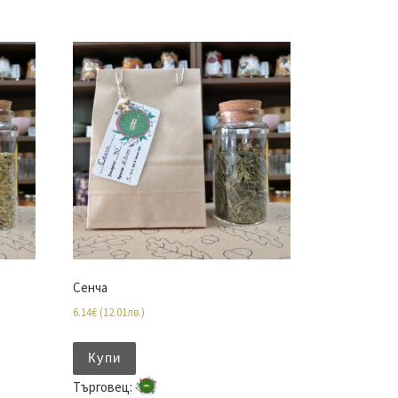
Сенча
6.14
€
(
12.01
лв.
)
Купи
Търговец: