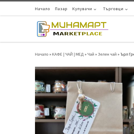
Skip to content
Начало
Пазар
Купувачи
Търговци
Начало
»
КАФЕ | ЧАЙ | МЕД
»
Чай
»
Зелен чай
»
Ърл Гр