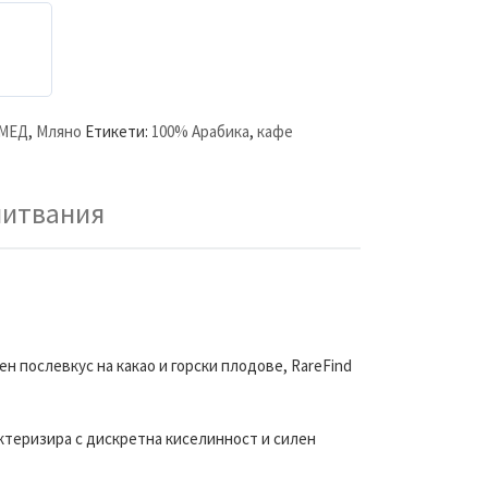
 МЕД
,
Мляно
Етикети:
100% Арабика
,
кафе
питвания
н послевкус на какао и горски плодове, RareFind
ктеризира с дискретна киселинност и силен