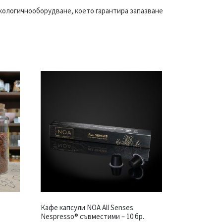
екологичнооборудване, което гарантира запазване
Кафе капсули NOA All Senses
Nespresso® съвместими – 10 бр.