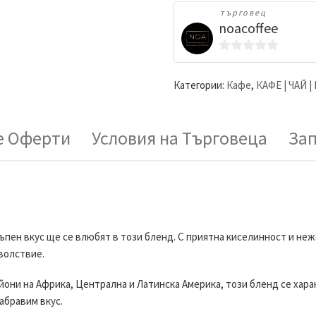
търговец
noacoffee
0
o
Категории:
Кафе
,
КАФЕ | ЧАЙ |
u
t
o
 Оферти
Условия на Търговеца
За
f
5
пен вкус ще се влюбят в този бленд. С приятна киселинност и неже
волствие.
йони на Африка, Централна и Латинска Америка, този бленд се хара
абравим вкус.