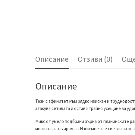
Описание
Отзиви (0)
Още
Описание
Тези с афинитет към рядко изискан и труднодостъ
атакува сетивата и оставя трайно усещане за удо
Микс от умело подбрани зърна от планинските ра
многопластов аромат. Изпичането е светло за нез