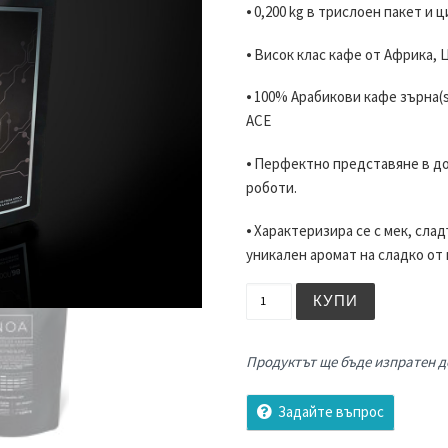
⦁ 0,200 kg в трислоен пакет и 
⦁ Висок клас кафе от Африка,
⦁ 100% Арабикови кафе зърна(sp
ACE
⦁ Перфектно представяне в д
роботи.
⦁ Характеризира се с мек, сла
уникален аромат на сладко от 
количество за Кафе NOA R
КУПИ
Продуктът ще бъде изпратен до
Задайте въпрос