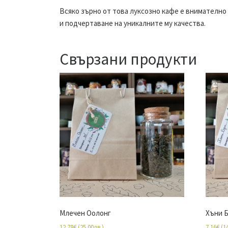
Всяко зърно от това луксозно кафе е внимателно
и подчертаване на уникалните му качества.
Свързани продукти
Млечен Оолонг
Хъни 
12.78
€
(
25.00
лв.
)
7.16
€
(
1