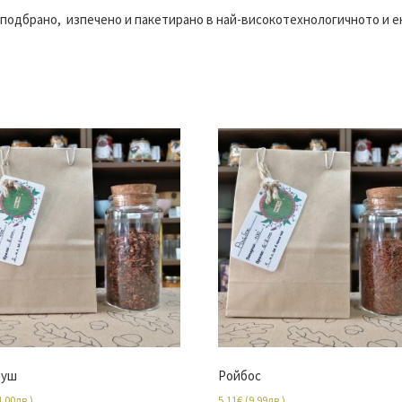
 подбрано, изпечено и пакетирано в най-високотехнологичното и 
Буш
Ройбос
4.00
лв.
)
5.11
€
(
9.99
лв.
)