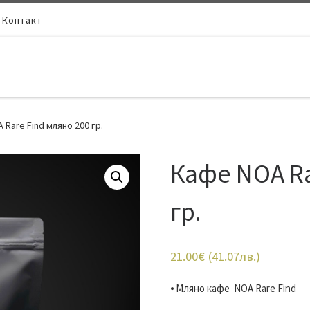
Контакт
Rare Find мляно 200 гр.
Кафе NOA Ra
гр.
21.00
€
(
41.07
лв.
)
⦁ Мляно кафе NOA Rare Find