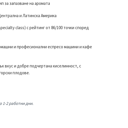
цип за запазване на аромата
 Централна и Латинска Америка
ecialty class) с рейтинг от 86/100 точки според
омашни и професионални еспресо машини и кафе
дък вкус и добре подчертана киселинност, с
горски плодове.
are Find мляно 200 гр.
 1-2 работни дни.