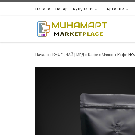
Skip to content
Начало
Пазар
Купувачи
Търговци
Начало
»
КАФЕ | ЧАЙ | МЕД
»
Кафе
»
Мляно
»
Кафе NOA 