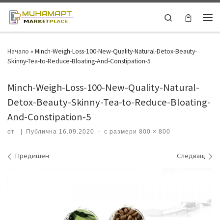
Skip to content
Search
Ме
Начало
»
Minch-Weigh-Loss-100-New-Quality-Natural-Detox-Beauty-
Skinny-Tea-to-Reduce-Bloating-And-Constipation-5
Minch-Weigh-Loss-100-New-Quality-Natural-
Detox-Beauty-Skinny-Tea-to-Reduce-Bloating-
And-Constipation-5
от
|
Публична
16.09.2020
-
с размери
800 × 800
Навигация на изображения
Предишен
Следващ