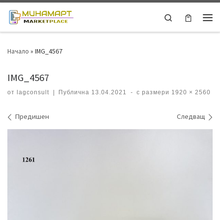
Skip to content
Search
Ме
Начало
»
IMG_4567
IMG_4567
от
lagconsult
|
Публична
13.04.2021
-
с размери
1920 × 2560
Навигация на изображения
Предишен
Следващ