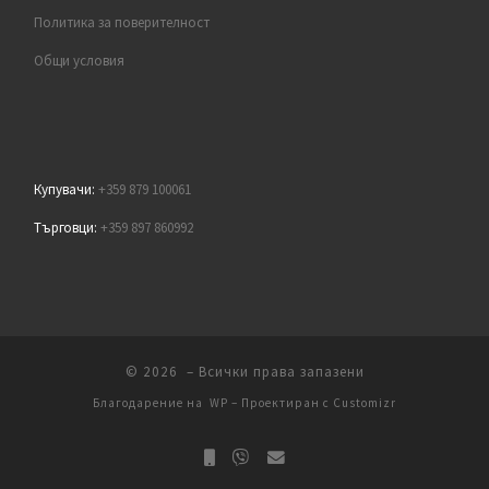
Политика за поверителност
Общи условия
Купувачи:
+359 879 100061
Търговци:
+359 897 860992
© 2026
– Всички права запазени
Благодарение на
WP
– Проектиран с
Customizr