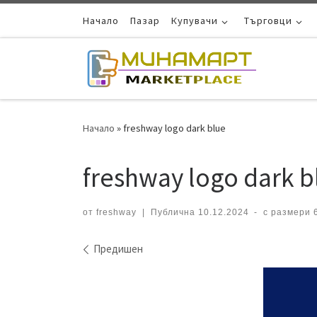
Skip to content
Начало
Пазар
Купувачи
Търговци
Начало
»
freshway logo dark blue
freshway logo dark b
от
freshway
|
Публична
10.12.2024
-
с размери
6
Навигация на изображ
Предишен