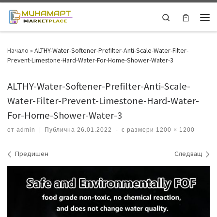
Skip to content
Search
Ме
Начало
»
ALTHY-Water-Softener-Prefilter-Anti-Scale-Water-Filter-
Prevent-Limestone-Hard-Water-For-Home-Shower-Water-3
ALTHY-Water-Softener-Prefilter-Anti-Scale-
Water-Filter-Prevent-Limestone-Hard-Water-
For-Home-Shower-Water-3
от
admin
|
Публична
26.01.2022
-
с размери
1200 × 1200
Навигация на изображения
Предишен
Следващ