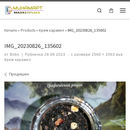
Skip to content
Search
Ме
Начало
»
Products
»
Крем карамел
»
IMG_20230826_135602
IMG_20230826_135602
от
Bilbo
|
Публична
28.08.2023
-
с размери
2560 × 2063
във
Крем карамел
Навигация на изображения
Предишен