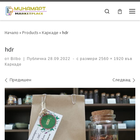
Skip to content
Search
Ме
Начало
»
Products
»
Каркаде
»
hdr
hdr
от
Bilbo
|
Публична
28.09.2022
-
с размери
2560 × 1920
във
Каркаде
Навигация на изображения
Предишен
Следващ