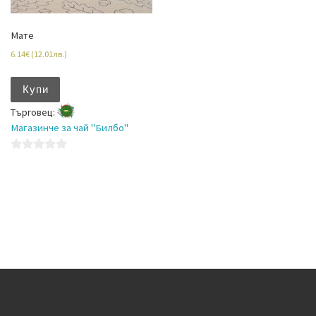
Мате
6.14
€
(
12.01
лв.
)
Купи
Търговец:
Магазинче за чай "Билбо"
0
o
u
t
o
f
5