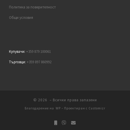
Политика за поверителност
Общи условия
Купувачи:
+359 879 100061
Търговци:
+359 897 860992
© 2026
– Всички права запазени
Благодарение на
WP
– Проектиран с
Customizr