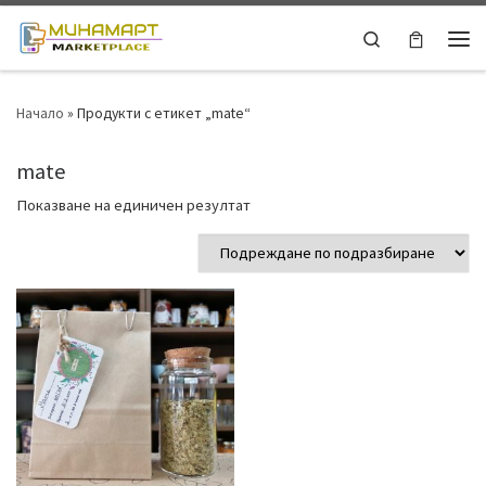
Skip to content
Search
Ме
Начало
»
Продукти с етикет „mate“
mate
Показване на единичен резултат