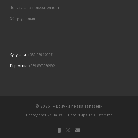
Политика за поверителност
Общи условия
Купувачи:
+359 879 100061
Търговци:
+359 897 860992
© 2026
– Всички права запазени
Благодарение на
WP
– Проектиран с
Customizr