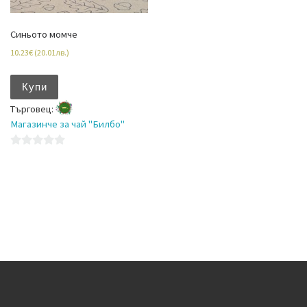
Синьото момче
10.23
€
(
20.01
лв.
)
Купи
Търговец:
Магазинче за чай "Билбо"
0
o
u
t
o
f
5