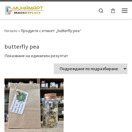
Skip to content
Search
Ме
Начало
»
Продукти с етикет „butterfly pea“
butterfly pea
Показване на единичен резултат