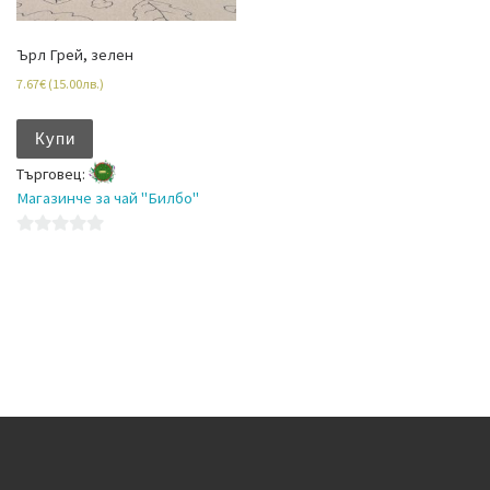
Ърл Грей, зелен
7.67
€
(
15.00
лв.
)
Купи
Търговец:
Магазинче за чай "Билбо"
0
o
u
t
o
f
5