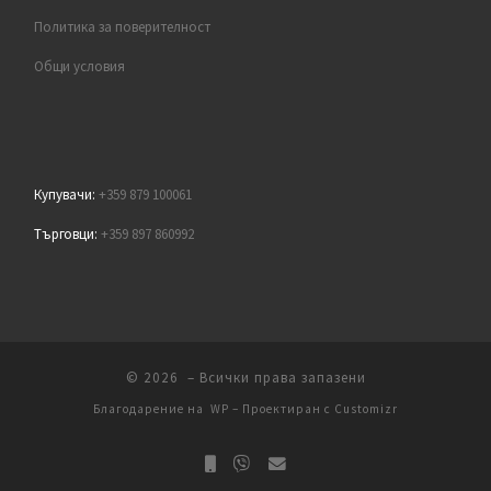
Политика за поверителност
Общи условия
Купувачи:
+359 879 100061
Търговци:
+359 897 860992
© 2026
– Всички права запазени
Благодарение на
WP
– Проектиран с
Customizr