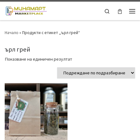
Skip to content
Search
Ме
Начало
»
Продукти с етикет „ърл грей“
ърл грей
Показване на единичен резултат