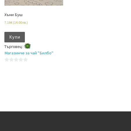
Хъни Буш
7.16
€
(
14.00
лв.
)
Купи
Търговец:
Магазинче за чай "Билбо"
0
o
u
t
o
f
5