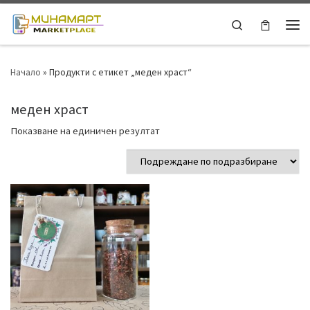
Skip to content
Search
Ме
Начало
»
Продукти с етикет „меден храст“
меден храст
Показване на единичен резултат