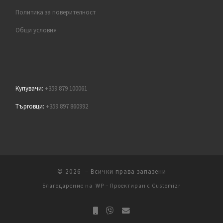
Политика за поверителност
Общи условия
Купувачи:
+359 879 100061
Търговци:
+359 897 860992
© 2026
– Всички права запазени
Благодарение на
WP
– Проектиран с
Customizr