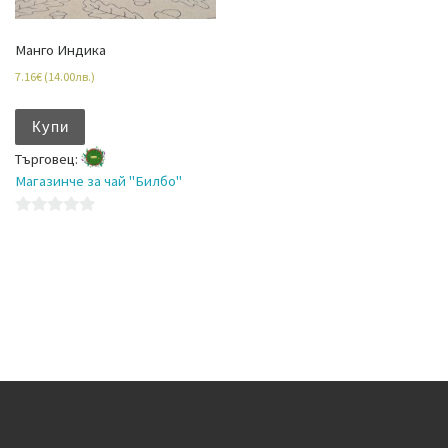
Манго Индика
7.16
€
(
14.00
лв.
)
Купи
Търговец:
Магазинче за чай "Билбо"
0
o
u
t
o
f
5