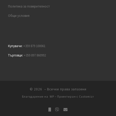
Политика за поверителност
Общи условия
Купувачи:
+359 879 100061
Търговци:
+359 897 860992
© 2026
– Всички права запазени
Благодарение на
WP
– Проектиран с
Customizr