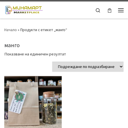
Skip to content
Search
Ме
Начало
»
Продукти с етикет „манго“
манго
Показване на единичен резултат