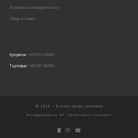
Политика за поверителност
Общи условия
Купувачи:
+359 879 100061
Търговци:
+359 897 860992
© 2026
– Всички права запазени
Благодарение на
WP
– Проектиран с
Customizr