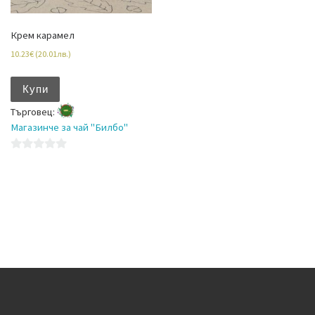
Крем карамел
10.23
€
(
20.01
лв.
)
Купи
Търговец:
Магазинче за чай "Билбо"
0
o
u
t
o
f
5