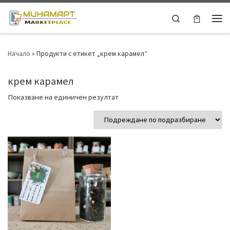
Skip to content
Search
Ме
Начало
»
Продукти с етикет „крем карамел“
крем карамел
Показване на единичен резултат