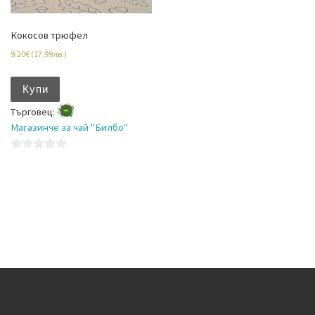
Кокосов трюфел
9.20
€
(
17.99
лв.
)
Купи
Търговец:
Магазинче за чай "Билбо"
0
o
u
t
o
f
5