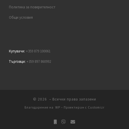
Политика за поверителност
Общи условия
Купувачи:
+359 879 100061
Търговци:
+359 897 860992
© 2026
– Всички права запазени
Благодарение на
WP
– Проектиран с
Customizr