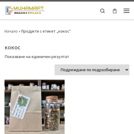
Skip to content
Search
Ме
Начало
»
Продукти с етикет „кокос“
кокос
Показване на единичен резултат