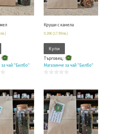
амел
Круши с канела
лв.
)
9.20
€
(
17.99
лв.
)
Купи
:
Търговец:
 за чай "Билбо"
Магазинче за чай "Билбо"
0
o
u
t
o
f
5