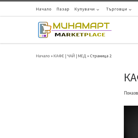
Skip to content
Начало
Пазар
Купувачи
Търговци
Начало
»
КАФЕ | ЧАЙ | МЕД
»
Страница 2
КА
Показв