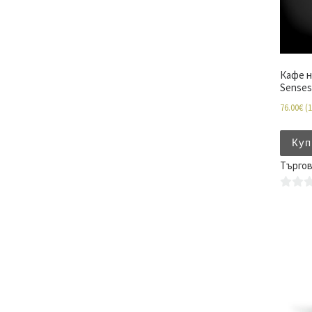
Кафе н
Senses 
76.00
€
(
1
Куп
Търго
0
o
u
t
o
f
5