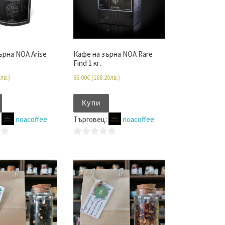
ърна NOA Arise
Кафе на зърна NOA Rare
Find 1 кг.
лв.
)
86.00
€
(
168.20
лв.
)
Купи
:
noacoffee
Търговец:
noacoffee
0
o
u
t
o
f
5