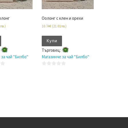
олонг
Оолонг с клен и орехи
лв.
)
10.74
€
(
21.01
лв.
)
Купи
:
Търговец:
 за чай "Билбо"
Магазинче за чай "Билбо"
0
o
u
t
o
f
5