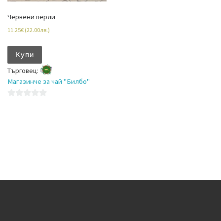
Червени перли
11.25
€
(
22.00
лв.
)
Купи
Търговец:
Магазинче за чай "Билбо"
0
o
u
t
o
f
5