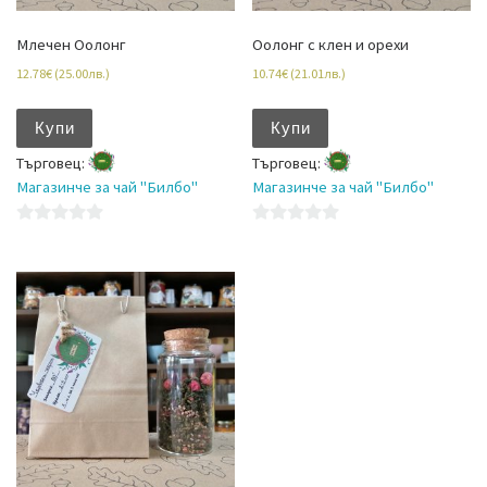
Млечен Оолонг
Оолонг с клен и орехи
12.78
€
(
25.00
лв.
)
10.74
€
(
21.01
лв.
)
Купи
Купи
Търговец:
Търговец:
Магазинче за чай "Билбо"
Магазинче за чай "Билбо"
0
0
o
o
u
u
t
t
o
o
f
f
5
5