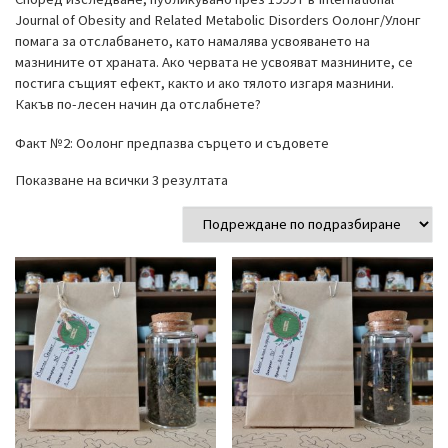
Journal of Obesity and Related Metabolic Disorders Оолонг/Улонг
помага за отслабването, като намалява усвояването на
мазнините от храната. Ако червата не усвояват мазнините, се
постига същият ефект, както и ако тялото изгаря мазнини.
Какъв по-лесен начин да отслабнете?
Факт №2: Оолонг предпазва сърцето и съдовете
Показване на всички 3 резултата