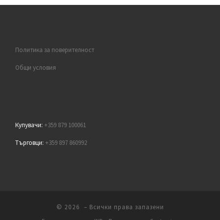
Политика за поверителност
Общи условия
Купувачи:
+359 879 100061
Търговци:
+359 897 860992
© 2026
– Всички права запазени