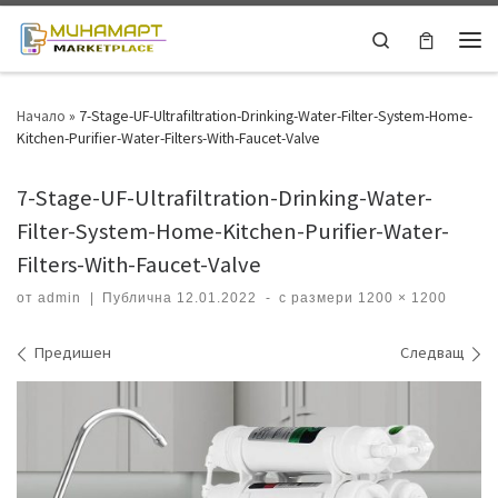
Skip to content
Search
Ме
Начало
»
7-Stage-UF-Ultrafiltration-Drinking-Water-Filter-System-Home-
Kitchen-Purifier-Water-Filters-With-Faucet-Valve
7-Stage-UF-Ultrafiltration-Drinking-Water-
Filter-System-Home-Kitchen-Purifier-Water-
Filters-With-Faucet-Valve
от
admin
|
Публична
12.01.2022
-
с размери
1200 × 1200
Навигация на изображения
Предишен
Следващ